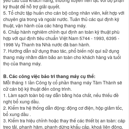
yêu cầu của khách hàng, thường xuyên liên lạc với bộ phận
kỹ thuật để hỗ trợ giải quyết.
5. Tổ chức tập huấn cho cán bộ công nhân viên, kết hợp với
chuyên gia trong và ngoài nước. Tuân thủ các qui định kỹ
thuật, vận hành của các hãng thang máy.
6. Chấp hành nghiêm chỉnh qui định an toàn kỹ thuật phù
hợp với qui định tiêu chuẩn Việt Nam 5744 - 1993, 6395 -
1998 Vụ Thanh tra Nhà nước đã ban hành.
7. Hướng dẫn sử dụng thao tác, phổ biến nội qui sử dụng
thang máy nhằm đảm bảo an toàn cho khách hàng và tuổi
thọ của thang máy.
B. Các công việc bảo trì thang máy cụ thể:
Mỗi tháng 1 lần Công ty cổ phần thang máy Tâm Thành sẽ
cử cán bộ kỹ thuật đến công trình.
1. Làm sạch toàn bộ ray dẫn bằng hóa chất, nếu thiếu đề
nghị bổ xung dầu.
2. Kiểm tra hệ thống dẫn động: động cơ điện, hộp giảm tốc,
bổ xung dầu .
3. Kiểm tra hiệu chỉnh hoặc thay thế các thiết bị an toàn: cáp
treo tải, phanh hãm, phanh dừng khẩu cấp, khoá liên động,