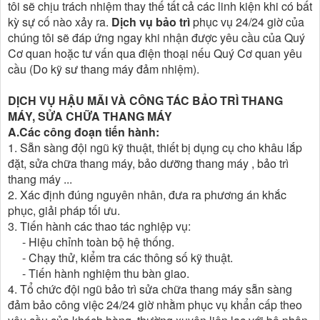
tôi sẽ chịu trách nhiệm thay thế tất cả các linh kiện khi có bất
kỳ sự cố nào xảy ra.
Dịch vụ bảo trì
phục vụ 24/24 giờ của
chúng tôi sẽ đáp ứng ngay khi nhận được yêu cầu của Quý
Cơ quan hoặc tư vấn qua điện thoại nếu Quý Cơ quan yêu
cầu (Do kỹ sư thang máy đảm nhiệm).
DỊCH VỤ HẬU MÃI VÀ CÔNG TÁC BẢO TRÌ THANG
MÁY, SỬA CHỮA THANG MÁY
A.Các công đoạn tiến hành:
1. Sẵn sàng đội ngũ kỹ thuật, thiết bị dụng cụ cho khâu lắp
đặt, sửa chữa thang máy, bảo dưỡng thang máy , bảo trì
thang máy ...
2. Xác định đúng nguyên nhân, đưa ra phương án khắc
phục, giải pháp tối ưu.
3. Tiến hành các thao tác nghiệp vụ:
- Hiệu chỉnh toàn bộ hệ thống.
- Chạy thử, kiểm tra các thông số kỹ thuật.
- Tiến hành nghiệm thu bàn giao.
4. Tổ chức đội ngũ bảo trì sửa chữa thang máy sẵn sàng
đảm bảo công việc 24/24 giờ nhằm phục vụ khẩn cấp theo