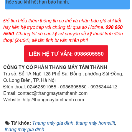
hóc sau khi hết hạn bảo hành.
Để tìm hiểu thêm thông tin cụ thể và nhận báo giá chi tiết
hãy liên hệ trực tiếp với chúng tôi qua số Hotline:
098 660
5550
. Chúng tôi có các kỹ sư chuyên về kỹ thuật trực điện
thoại (24/24), sẽ tận tình tư vấn miễn phí!
LIÊN HỆ TƯ VẤN: 0986605550
CÔNG TY CỔ PHẦN THANG MÁY TÂM THÀNH
Trụ sở: Số 1A Ngõ 128 Phố Sài Đồng , phường Sài Đồng,
Q. Long Biên, TP. Hà Nội
Điện thoại: 02462591055 - 0986605550 - 0936344412
Email: contact@thangmaytamthanh.com
Website: http://thangmaytamthanh.com
Từ khóa:
Thang máy gia đình
,
thang máy homelift
,
thang may gia dinh