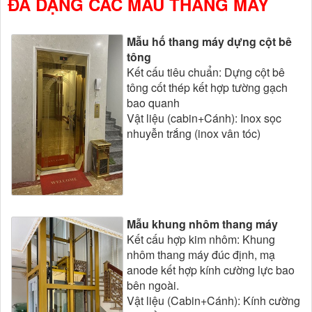
ĐA DẠNG CÁC MẪU THANG MÁY
Mẫu hố thang máy dựng cột bê
tông
Kết cấu tiêu chuẩn: Dựng cột bê
tông cốt thép kết hợp tường gạch
bao quanh
Vật liệu (cabin+Cánh): Inox sọc
nhuyễn trắng (inox vân tóc)
Mẫu khung nhôm thang máy
Kết cấu hợp kim nhôm: Khung
nhôm thang máy đúc định, mạ
anode kết hợp kính cường lực bao
bên ngoài.
Vật liệu (Cabin+Cánh): Kính cường