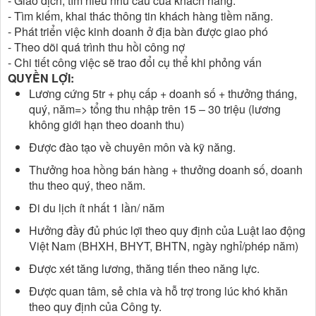
- Giao dịch, tìm hiểu nhu cầu của khách hàng.
- Tìm kiếm, khai thác thông tin khách hàng tiềm năng.
- Phát triển việc kinh doanh ở địa bàn được giao phó
- Theo dõi quá trình thu hồi công nợ
- Chi tiết công việc sẽ trao đổi cụ thể khi phỏng vấn
QUYỀN LỢI:
Lương cứng 5tr + phụ cấp + doanh số + thưởng tháng,
quý, năm=> tổng thu nhập trên 15 – 30 triệu (lương
không giới hạn theo doanh thu)
Được đào tạo về chuyên môn và kỹ năng.
Thưởng hoa hồng bán hàng + thưởng doanh số, doanh
thu theo quý, theo năm.
Đi du lịch ít nhất 1 lần/ năm
Hưởng đầy đủ phúc lợi theo quy định của Luật lao động
Việt Nam (BHXH, BHYT, BHTN, ngày nghỉ/phép năm)
Được xét tăng lương, thăng tiến theo năng lực.
Được quan tâm, sẻ chia và hỗ trợ trong lúc khó khăn
theo quy định của Công ty.