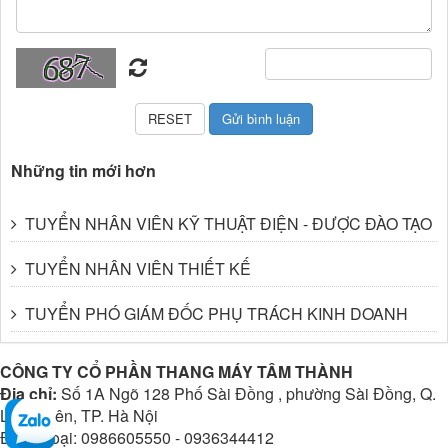
Những tin mới hơn
TUYỂN NHÂN VIÊN KỸ THUẬT ĐIỆN - ĐƯỢC ĐÀO TẠO
TUYỂN NHÂN VIÊN THIẾT KẾ
TUYỂN PHÓ GIÁM ĐỐC PHỤ TRÁCH KINH DOANH
CÔNG TY CỔ PHẦN THANG MÁY TÂM THÀNH
Địa chỉ:
Số 1A Ngõ 128 Phố Sài Đồng , phường Sài Đồng, Q.
Long Biên, TP. Hà Nội
Điện thoại: 0986605550 - 0936344412